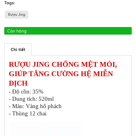
Tags:
Rượu Jing
Còn hàng
Chi tiết
RƯỢU JING CHỐNG MỆT MỎI,
GIÚP TĂNG CƯỜNG HỆ MIỄN
DỊCH
- Độ cồn: 35%
- Dung tích: 520ml
- Màu: Vàng hổ phách
- Thùng 12 chai