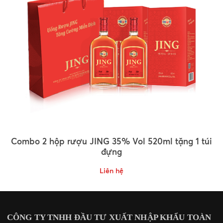
Combo 2 hộp rượu JING 35% Vol 520ml tặng 1 túi
đựng
Liên hệ
CÔNG TY TNHH ĐẦU TƯ XUẤT NHẬP KHẨU TOÀN