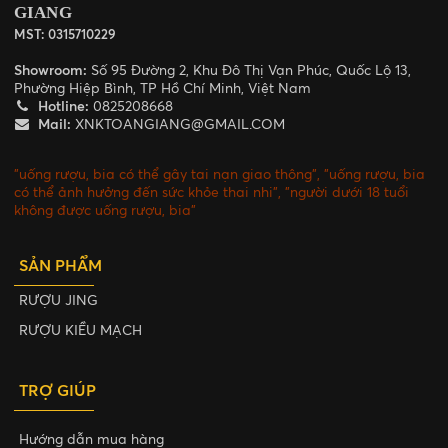
GIANG
MST: 0315710229
Showroom:
Số 95 Đường 2, Khu Đô Thị Vạn Phúc, Quốc Lộ 13,
Phường Hiệp Bình, TP Hồ Chí Minh, Việt Nam
Hotline:
0825208668
Mail:
XNKTOANGIANG@GMAIL.COM
"uống rượu, bia có thể gây tai nạn giao thông", "uống rượu, bia
có thể ảnh hưởng đến sức khỏe thai nhi", "người dưới 18 tuổi
không được uống rượu, bia"
SẢN PHẨM
RƯỢU JING
RƯỢU KIỀU MẠCH
TRỢ GIÚP
Hướng dẫn mua hàng