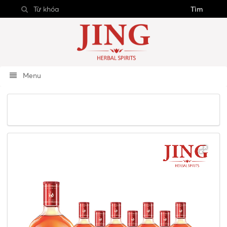
Tìm
Menu
RƯỢU JING
Thùng rượu JING 35% Vol 520ml/ 12 chai