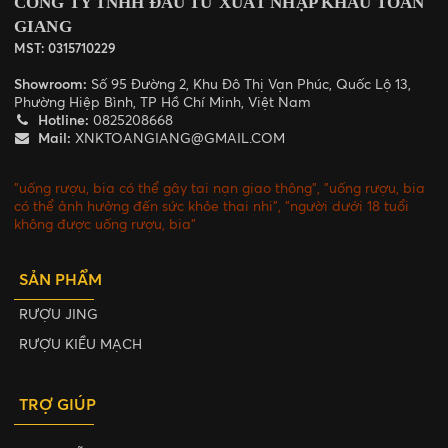
CÔNG TY TNHH ĐẦU TƯ XUẤT NHẬP KHẨU TOÀN
GIANG
MST: 0315710229
Showroom:
Số 95 Đường 2, Khu Đô Thị Vạn Phúc, Quốc Lộ 13,
Phường Hiệp Bình, TP Hồ Chí Minh, Việt Nam
Hotline:
0825208668
Mail:
XNKTOANGIANG@GMAIL.COM
"uống rượu, bia có thể gây tai nạn giao thông", "uống rượu, bia
có thể ảnh hưởng đến sức khỏe thai nhi", "người dưới 18 tuổi
không được uống rượu, bia"
SẢN PHẨM
RƯỢU JING
RƯỢU KIỀU MẠCH
TRỢ GIÚP