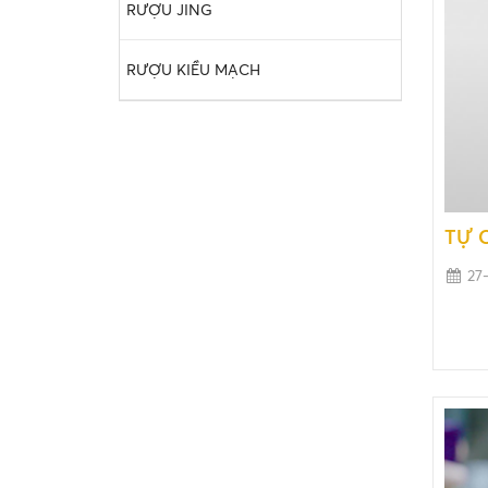
RƯỢU JING
RƯỢU KIỀU MẠCH
TỰ 
27