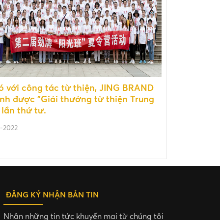
ó với công tác từ thiện, JING BRAND
nh được "Giải thưởng từ thiện Trung
lần thứ tư.
-2022
ĐĂNG KÝ NHẬN BẢN TIN
Nhận những tin tức khuyến mại từ chúng tôi