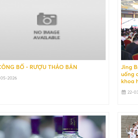
CÔNG BỐ - RƯỢU THẢO BẢN
Jing B
uống c
-05-2026
khoa 
22-0