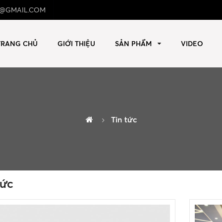
@GMAIL.COM
TRANG CHỦ
GIỚI THIỆU
SẢN PHẨM
VIDEO
Tin tức
tức