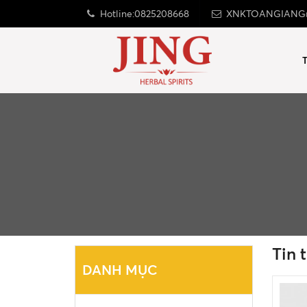
Hotline:0825208668
XNKTOANGIANG
Tin 
DANH MỤC