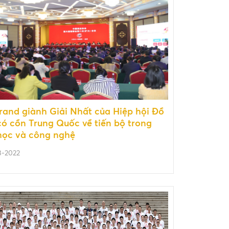
rand giành Giải Nhất của Hiệp hội Đồ
ó cồn Trung Quốc về tiến bộ trong
học và công nghệ
3-2022