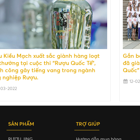
 Kiều Mạch xuất sắc giành hàng loạt
Gắn b
 thưởng tại cuộc thi “Rượu Quốc Tế”,
đã già
h công gây tiếng vang trong ngành
Quốc" 
 nghiệp Rượu.
12-02
03-2022
SẢN PHẨM
TRỢ GIÚP
RƯỢU JING
Hướng dẫn mua hàng