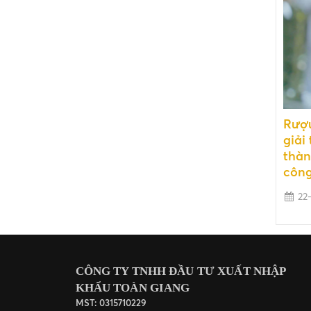
Rượu
giải
thàn
công
22-
CÔNG TY TNHH ĐẦU TƯ XUẤT NHẬP
KHẨU TOÀN GIANG
MST: 0315710229