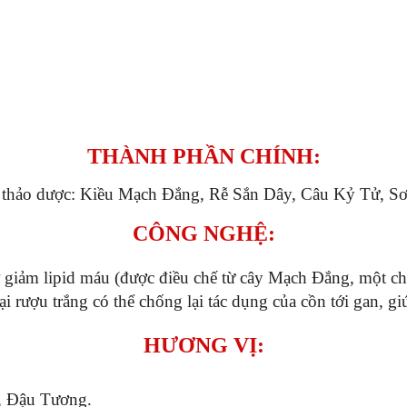
THÀNH PHẦN CHÍNH:
oại thảo dược: Kiều Mạch Đắng, Rễ Sắn Dây, Câu Kỷ Tử, S
CÔNG NGHỆ:
 giảm lipid máu (được điều chế từ cây Mạch Đắng, một ch
ại rượu trắng có thể chống lại tác dụng của cồn tới gan, g
HƯƠNG VỊ:
g, Đậu Tương.