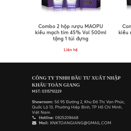
Combo 2 hộp rượu MAOPU
Co
kiều mạch tím 45% Vol 500ml
kiều
tặng 1 túi đựng
Liên hệ
CÔNG TY TNHH ĐẦU TƯ XUẤT NHẬP
KHẨU TOÀN GIANG
MST: 0315710229
Showroom:
Số 95 Đường 2, Khu Đô Thị Vạn Phúc,
Quốc Lộ 13, Phường Hiệp Bình, TP Hồ Chí Minh,
Việt Nam
Hotline:
0825208668
Mail:
XNKTOANGIANG@GMAIL.COM