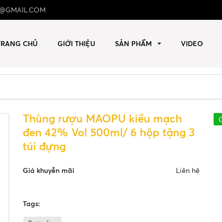
@GMAIL.COM
TRANG CHỦ
GIỚI THIỆU
SẢN PHẨM
VIDEO
PU kiều mạch đen 42% Vol 500ml/ 6 hộp tặng 3 túi đựng
Thùng rượu MAOPU kiều mạch
đen 42% Vol 500ml/ 6 hộp tặng 3
túi đựng
Giá khuyễn mãi
Liên hệ
Tags: