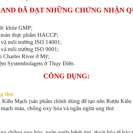
RAND ĐÃ ĐẠT NHỮNG CHỨNG NHẬN Q
sức khỏe GMP;
an toàn thực phẩm HACCP;
 và môi trường ISO 14001;
 và môi trường ISO 9001;
m Charles River ở Mỹ;
iệm Systembolagets ở Thụy Điển.
CÔNG DỤNG:
g thư
 Kiều Mạch (sản phẩm chính dùng để tạo nên Rượu Kiều Mạ
a mạch máu, chống oxy hóa và ngăn ngừa ung thư.
ng chống oxy hóa, ngăn ngừa bệnh tim, thoái hóa tế bào t