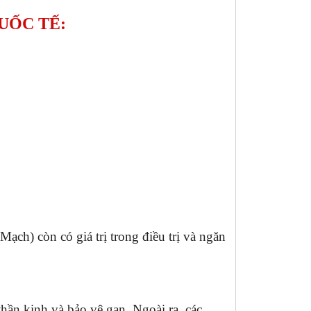
UỐC TẾ:
ch) còn có giá trị trong điều trị và ngăn
hần kinh và bảo vệ gan. Ngoài ra, các