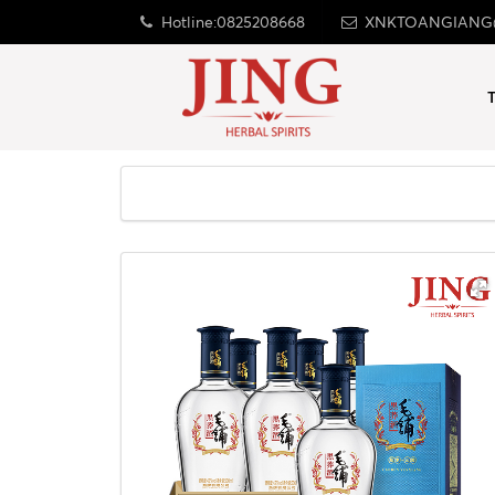
Hotline:0825208668
XNKTOANGIANG
RƯỢU KIỀU MẠCH
Thùng rượu MAO