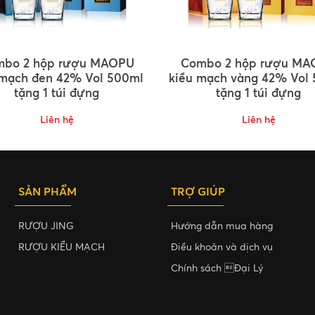
mbo 2 hộp rượu MAOPU
Combo 2 hộp rượu MA
 mạch đen 42% Vol 500ml
kiều mạch vàng 42% Vol
tặng 1 túi đựng
tặng 1 túi đựng
Liên hệ
Liên hệ
SẢN PHẨM
TRỢ GIÚP
RƯỢU JING
Hướng dẫn mua hàng
RƯỢU KIỀU MẠCH
Điều khoản và dịch vụ
Chính sách Đại Lý